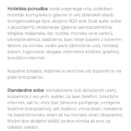
Hotelska ponudba:
sredi urejenega vrta, sodoben
hotelski kompleks iz glavne in več stranskih stavb
bungalovskega tipa, skupno 820 sob (tudi suite, sobe
z jacuzzijem); restavracije (glavna; samopostrežna;
kitajska, italijanska, žar, turška, morska »a la carte«),
okrepčevalnica, slaščiarna, bari; štirje bazeni z ločenim
delom za otroke, vodni park (določene ure), notranji
ba­zen; trgovinice, dvigala, internetni kotiček (plačilo),
brezžični internet.
Kopalne brisače, ležalniki in senčniki ob bazenih in na
plaži brezplačno.
Standardne sobe
: klimatizirane (ob določenih urah),
kopalnica z wc-jem, sušilec za lase, telefon, brezžični
internet, sat-tv, mini bar (dnevno polnjenje, omejene
količine brezplačno), sef, balkon, vrtna stran, nekatere
na bazen/morsko stran ali na morsko stran (doplačilo).
Možni dve dodatni ležišči za dva otroka ali eno za
odraslo osebo.