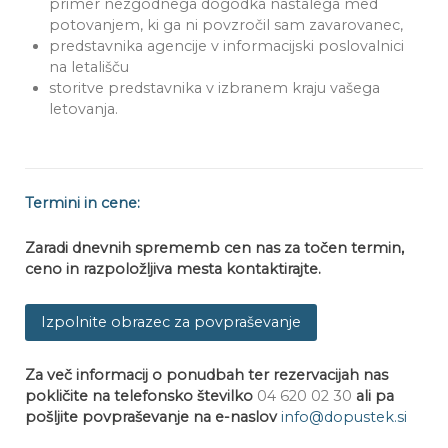
primer nezgodnega dogodka nastalega med
potovanjem, ki ga ni povzročil sam zavarovanec,
predstavnika agencije v informacijski poslovalnici
na letališču
storitve predstavnika v izbranem kraju vašega
letovanja.
Termini in cene:
Zaradi dnevnih sprememb cen nas z
a točen termin,
ceno in razpoložljiva mesta kontaktirajte.
Izpolnite obrazec za povpraševanje
Za več informacij o ponudbah ter rezervacijah nas
pokličite na telefonsko številko
04 620 02 30
ali pa
pošljite povpraševanje na e-naslov
info@dopustek.si