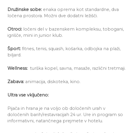
Družinske sobe:
enaka oprema kot standardne, dva
ločena prostora. Možni dve dodatni ležišči.
Otroci:
ločeni del v bazenskem kompleksu, tobogani,
igrišče, mini in junior klub.
Šport:
fitnes, tenis, squash, košarka, odbojka na plaži,
biljard.
Wellness:
turška kopel, savna, masaže, različni tretmaji.
Zabava:
animacija, diskoteka, kino.
Ultra vse vključeno:
Pijača in hrana je na voljo ob določenih urah v
določenih barih/restavracijah 24 ur. Ure in program so
informativni, natančnega prejmete v hotelu.