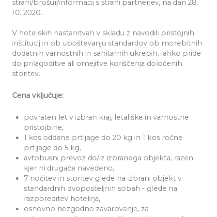
strani/brošur/informacij s strani partnerjev, na dan 28.
10. 2020.
V hotelskih nastanitvah v skladu z navodili pristojnih
inštitucij in ob upoštevanju standardov ob morebitnih
dodatnih varnostnih in sanitarnih ukrepih, lahko pride
do prilagoditve ali omejitve koriščenja določenih
storitev.
Cena vključuje:
povraten let v izbran kraj, letališke in varnostne
pristojbine,
1 kos oddane prtljage do 20 kg in 1 kos ročne
prtljage do 5 kg,
avtobusni prevoz do/iz izbranega objekta, razen
kjer ni drugače navedeno,
7 nočitev in storitev glede na izbrani objekt v
standardnih dvoposteljnih sobah - glede na
razporeditev hotelirja,
osnovno nezgodno zavarovanje, za