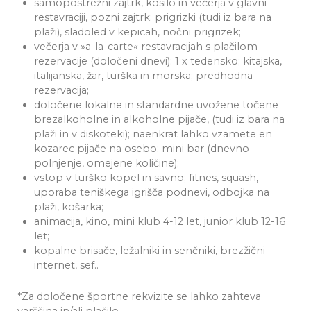
samopostrežni zajtrk, kosilo in večerja v glavni
restavraciji, pozni zajtrk; prigrizki (tudi iz bara na
plaži), sladoled v kepicah, nočni prigrizek;
večerja v »a-la-carte« restavracijah s plačilom
rezervacije (določeni dnevi): 1 x tedensko; kitajska,
italijanska, žar, turška in morska; predhodna
rezervacija;
določene lokalne in standardne uvožene točene
brezalkoholne in alkoholne pijače, (tudi iz bara na
plaži in v diskoteki); naenkrat lahko vzamete en
kozarec pijače na osebo; mini bar (dnevno
polnjenje, omejene količine);
vstop v turško kopel in savno; fitnes, squash,
uporaba teniškega igrišča podnevi, odbojka na
plaži, košarka;
animacija, kino, mini klub 4-12 let, junior klub 12-16
let;
kopalne brisače, ležalniki in senčniki, brezžični
internet, sef..
*Za določene športne rekvizite se lahko zahteva