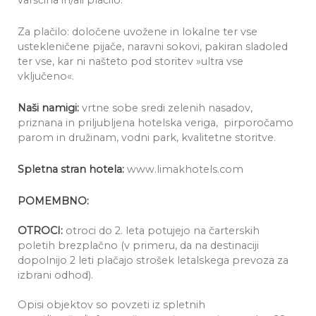
varščina in/ali plačilo.
Za plačilo: določene uvožene in lokalne ter vse
ustekleničene pijače, naravni sokovi, pakiran sladoled
ter vse, kar ni našteto pod storitev »ultra vse
vključeno«.
Naši namigi:
vrtne sobe sredi zelenih nasadov,
priznana in priljubljena hotelska veriga, pirporočamo
parom in družinam, vodni park, kvalitetne storitve.
Spletna stran hotela:
www.limakhotels.com
POMEMBNO:
OTROCI:
otroci do 2. leta potujejo na čarterskih
poletih brezplačno (v primeru, da na destinaciji
dopolnijo 2 leti plačajo strošek letalskega prevoza za
izbrani odhod).
Opisi objektov so povzeti iz spletnih