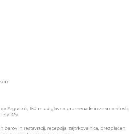
trkom
nije Argostoli, 150 m od glavne promenade in znamenitosti,
etališča.
ih barov in restavracij, recepcija, zajtrkovalnica, brezplačen