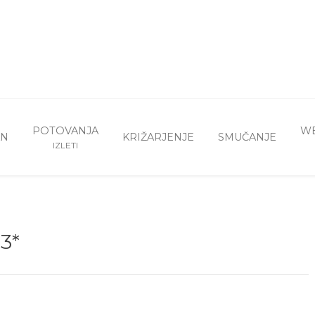
POTOVANJA
WE
AN
KRIŽARJENJE
SMUČANJE
IZLETI
 3*