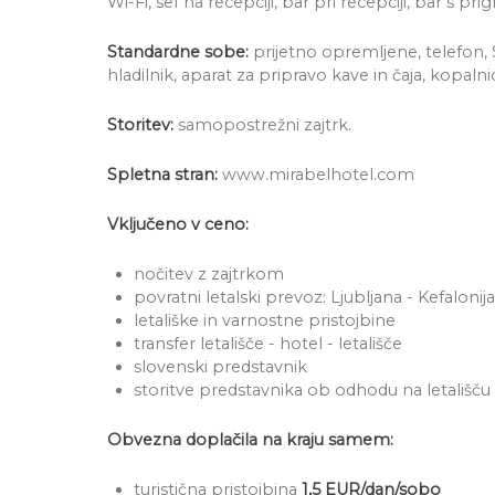
Wi-Fi, sef na recepciji, bar pri recepciji, bar s p
Standardne sobe:
prijetno opremljene, telefon, S
hladilnik, aparat za pripravo kave in čaja, kopalnic
Storitev:
samopostrežni zajtrk.
Spletna stran:
www.mirabelhotel.com
Vključeno v ceno:
nočitev z zajtrkom
povratni letalski prevoz: Ljubljana - Kefalonija
letališke in varnostne pristojbine
transfer letališče - hotel - letališče
slovenski predstavnik
storitve predstavnika ob odhodu na letališču
Obvezna doplačila na kraju samem:
turistična pristojbina
1,5 EUR/dan/sobo