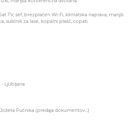
rigrizki, manjša konferenčna dvorana.
at TV, sef, brezplačen Wi-Fi, klimatska naprava, manjši
a, sušilnik za lase, kopalni plašč, copati.
 - Ljubljana
 Jožeta Pučnika (predaja dokumentov...)