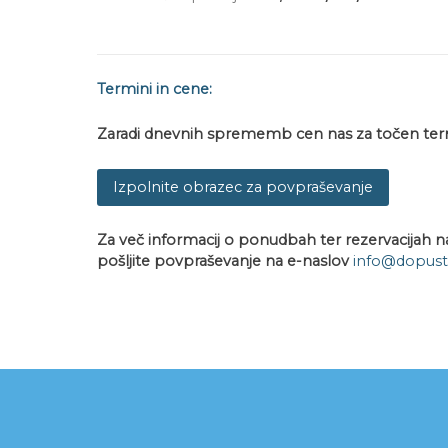
Termini in cene:
Zaradi dnevnih sprememb cen nas z
a točen ter
Izpolnite obrazec za povpraševanje
Za več informacij o ponudbah ter rezervacijah na
pošljite povpraševanje na e-naslov
info@dopuste