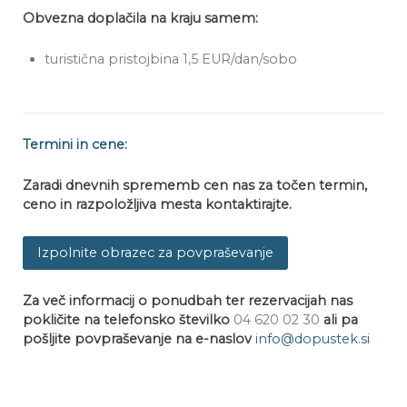
Obvezna doplačila na kraju samem:
turistična pristojbina 1,5 EUR/dan/sobo
Termini in cene:
Zaradi dnevnih sprememb cen nas z
a točen termin,
ceno in razpoložljiva mesta kontaktirajte.
Izpolnite obrazec za povpraševanje
Za več informacij o ponudbah ter rezervacijah nas
pokličite na telefonsko številko
04 620 02 30
ali pa
pošljite povpraševanje na e-naslov
info@dopustek.si