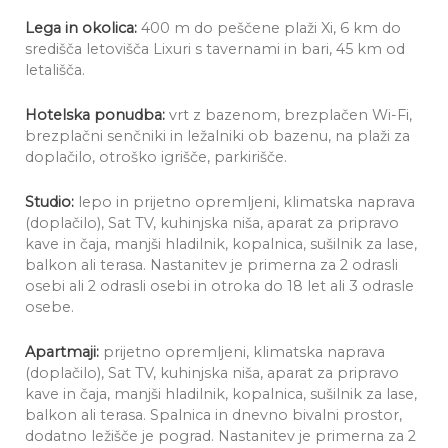
Lega in okolica:
400 m do peščene plaži Xi, 6 km do
središča letovišča Lixuri s tavernami in bari, 45 km od
letališča.
Hotelska ponudba:
vrt z bazenom, brezplačen Wi-Fi,
brezplačni senčniki in ležalniki ob bazenu, na plaži za
doplačilo, otroško igrišče, parkirišče.
Studio:
lepo in prijetno opremljeni, klimatska naprava
(doplačilo), Sat TV, kuhinjska niša, aparat za pripravo
kave in čaja, manjši hladilnik, kopalnica, sušilnik za lase,
balkon ali terasa. Nastanitev je primerna za 2 odrasli
osebi ali 2 odrasli osebi in otroka do 18 let ali 3 odrasle
osebe.
Apartmaji:
prijetno opremljeni, klimatska naprava
(doplačilo), Sat TV, kuhinjska niša, aparat za pripravo
kave in čaja, manjši hladilnik, kopalnica, sušilnik za lase,
balkon ali terasa. Spalnica in dnevno bivalni prostor,
dodatno ležišče je pograd. Nastanitev je primerna za 2