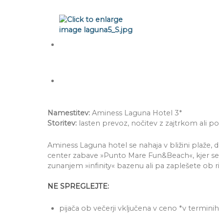
Namestitev:
Aminess Laguna Hotel 3*
Storitev:
lasten prevoz, nočitev z zajtrkom ali p
Aminess Laguna hotel se nahaja v bližini plaže, d
center zabave »Punto Mare Fun&Beach«, kjer se 
zunanjem »infinity« bazenu ali pa zaplešete ob 
NE SPREGLEJTE:
pijača ob večerji vključena v ceno *v terminih 