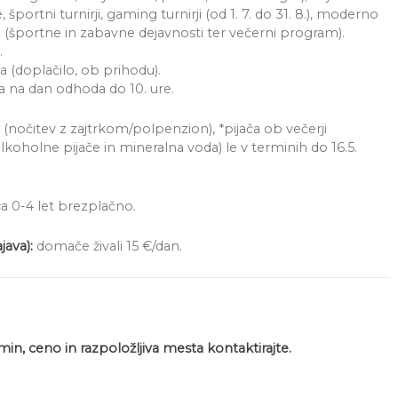
portni turnirji, gaming turnirji (od 1. 7. do 31. 8.), moderno
e (športne in zabavne dejavnosti ter večerni program).
.
 (doplačilo, ob prihodu).
ava na dan odhoda do 10. ure.
 (nočitev z zajtrkom/polpenzion), *pijača ob večerji
lkoholne pijače in mineralna voda) le v terminih do 16.5.
ca 0-4 let brezplačno.
ava):
domače živali 15 €/dan.
min, ceno in razpoložljiva mesta kontaktirajte.