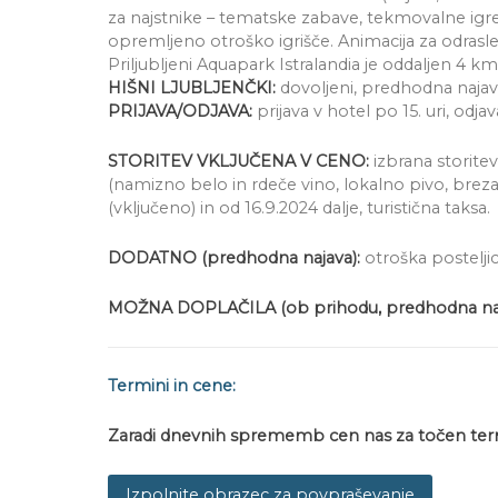
za najstnike – tematske zabave, tekmovalne igre, š
opremljeno otroško igrišče. Animacija za odrasl
Priljubljeni Aquapark Istralandia je oddaljen 4 km
HIŠNI LJUBLJENČKI:
dovoljeni, predhodna najava
PRIJAVA/ODJAVA:
prijava v hotel po 15. uri, odj
STORITEV VKLJUČENA V CENO:
izbrana storitev
(namizno belo in rdeče vino, lokalno pivo, breza
(vključeno) in od 16.9.2024 dalje, turistična taksa.
DODATNO (predhodna najava):
otroška postelji
MOŽNA DOPLAČILA (ob prihodu, predhodna naj
Termini in cene:
Zaradi dnevnih sprememb cen nas z
a točen ter
Izpolnite obrazec za povpraševanje