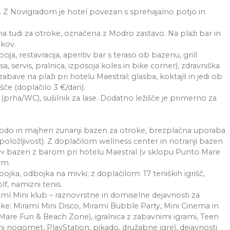
e. Z Novigradom je hotel povezan s sprehajalno potjo in
a tudi za otroke, označena z Modro zastavo. Na plaži bar in
ikov.
pcija, restavracija, aperitiv bar s teraso ob bazenu, grill
sa, servis, pralnica, izposoja koles in bike corner), zdravniška
ave na plaži pri hotelu Maestral; glasba, koktajli in jedi ob
šče (doplačilo 3 €/dan).
 (prha/WC), sušilnik za lase. Dodatno ležišče je primerno za
vodo in majhen zunanji bazen za otroke, brezplačna uporaba
oložljivost). Z doplačilom wellness center in notranji bazen
ity« bazen z barom pri hotelu Maestral (v sklopu Punto Mare
om.
jka, odbojka na mivki; z doplačilom: 17 teniških igrišč,
lf, namizni tenis.
amì Mini klub – raznovrstne in domiselne dejavnosti za
oke: Miramì Mini Disco, Miramì Bubble Party, Mini Cinema in
Mare Fun & Beach Zone), igralnica z zabavnimi igrami, Teen
zni nogomet, PlayStation, pikado, družabne igre), dejavnosti