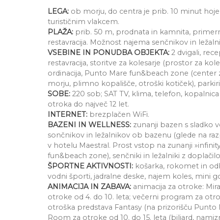
LEGA:
ob morju, do centra je prib. 10 minut hoj
turističnim vlakcem.
PLAŽA:
prib. 50 m, prodnata in kamnita, primern
restavracija. Možnost najema senčnikov in ležaln
VSEBINE IN PONUDBA OBJEKTA:
2 dvigali, rece
restavracija, storitve za kolesarje (prostor za kole
ordinacija, Punto Mare fun&beach zone (center zab
morju, plimno kopališče, otroški kotiček), parkiri
SOBE:
220 sob; SAT TV, klima, telefon, kopalnica
otroka do največ 12 let.
INTERNET:
brezplačen WiFi.
BAZENI IN WELLNESS:
zunanji bazen s sladko 
sončnikov in ležalnikov ob bazenu (glede na razp
v hotelu Maestral. Prost vstop na zunanji »infin
fun&beach zone), senčniki in ležalniki z doplačil
ŠPORTNE AKTIVNOSTI:
košarka, rokomet in odbo
vodni športi, jadralne deske, najem koles, mini go
ANIMACIJA IN ZABAVA:
animacija za otroke: Mir
otroke od 4. do 10. leta; večerni program za otr
otroška predstava Fantasy (na prizorišču Punto 
Room za otroke od 10. do 15. leta (biljard, nami