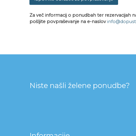
Za več informacij o ponudbah ter rezervacijah na
pošljite povpraševanje na e-naslov
info@dopuste
Niste našli želene ponudbe?
Informacije