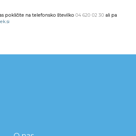
s pokličite na telefonsko številko
04 620 02 30
ali pa
k.si
O nas