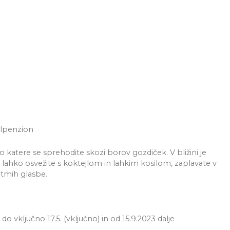
olpenzion
o katere se sprehodite skozi borov gozdiček. V bližini je
lahko osvežite s koktejlom in lahkim kosilom, zaplavate v
ritmih glasbe.
do vključno 17.5. (vključno) in od 15.9.2023 dalje